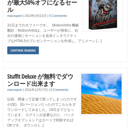
が最大50%オフになるセー
ル
macoupon
|
2013年3月21日
|
0 Comments
31日までのオファーです。 MotionArtist 機械
翻訳：MotionArtistは、ユーザーが簡単に、自
分の漫画にモーションを追加インタラクティ
ブなHTML5のプレゼンテーションを作成し、アニメーシ […]
CONTINUE READING
StuffIt Deluxe が無料でダウ
ンロード出来ます
macoupon
|
2011年12月17日
|
0 Comments
以前、間違って定価で買ってしまったのです
が(笑)、旧バージョンだったのでこちらをダ
ウンロードしてみました。18日までとなっ
ています。 ログインが必要なのと、バック
アップオプション？はカートで削除すれば
OKです。 ダウンロ […]