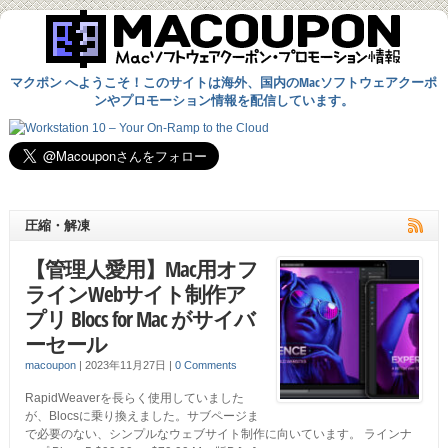
マクポン へようこそ！このサイトは海外、国内のMacソフトウェアクーポ
ンやプロモーション情報を配信しています。
圧縮・解凍
【管理人愛用】Mac用オフ
ラインWebサイト制作ア
プリ Blocs for Mac がサイバ
ーセール
macoupon
|
2023年11月27日
|
0 Comments
RapidWeaverを長らく使用していました
が、Blocsに乗り換えました。サブページま
で必要のない、シンプルなウェブサイト制作に向いています。 ラインナ