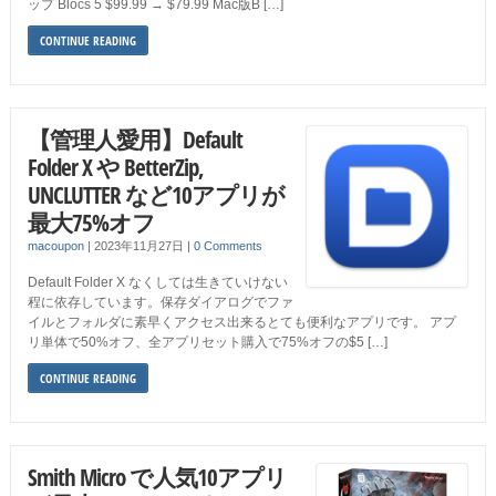
ップ Blocs 5 $99.99 → $79.99 Mac版B […]
CONTINUE READING
【管理人愛用】Default
Folder X や BetterZip,
UNCLUTTER など10アプリが
最大75%オフ
macoupon
|
2023年11月27日
|
0 Comments
Default Folder X なくしては生きていけない
程に依存しています。保存ダイアログでファ
イルとフォルダに素早くアクセス出来るとても便利なアプリです。 アプ
リ単体で50%オフ、全アプリセット購入で75%オフの$5 […]
CONTINUE READING
Smith Micro で人気10アプリ