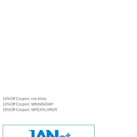
10%Off Coupon: css-tricks
10%Off Coupon: WINNINGWP
10%Off Coupon: WPEXPLORER