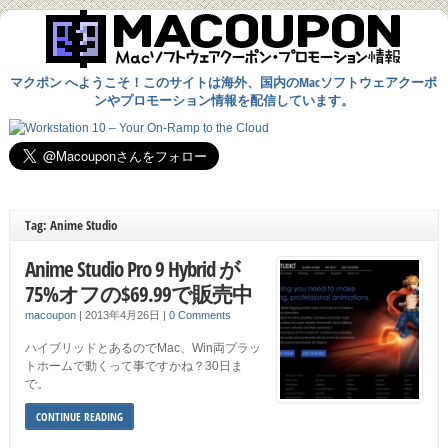
マクポン へようこそ！このサイトは海外、国内のMacソフトウェアクーポ
ンやプロモーション情報を配信しています。
Tag: Anime Studio
Anime Studio Pro 9 Hybrid が
75%オフの$69.99で販売中
macoupon
|
2013年4月26日
|
0 Comments
ハイブリッドとあるのでMac、Win両プラッ
トホームで動くって事ですかね？30日ま
で。
CONTINUE READING