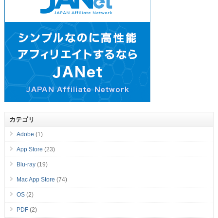
カテゴリ
Adobe
(1)
App Store
(23)
Blu-ray
(19)
Mac App Store
(74)
OS
(2)
PDF
(2)