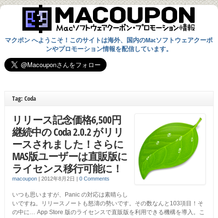
マクポン へようこそ！このサイトは海外、国内のMacソフトウェアクーポ
ンやプロモーション情報を配信しています。
Tag: Coda
リリース記念価格6,500円
継続中の Coda 2.0.2 がリリ
ースされました！さらに
MAS版ユーザーは直販版に
ライセンス移行可能に！
macoupon
|
2012年8月2日
|
0 Comments
いつも思いますが、Panic の対応は素晴らし
いですね。リリースノートも怒濤の勢いです。その数なんと103項目！そ
の中に… App Store 版のライセンスで直販版を利用できる機構を導入。こ