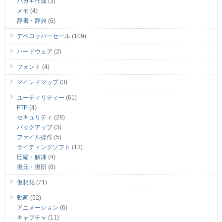
ハガキ作成
(3)
メモ
(4)
辞書・辞典
(6)
デベロッパーセール
(109)
ハードウェア
(2)
フォント
(4)
マインドマップ
(3)
ユーティリティー
(61)
FTP
(4)
セキュリティ
(28)
バックアップ
(3)
ファイル操作
(5)
ライティングソフト
(13)
圧縮・解凍
(4)
復元・復旧
(8)
仮想化
(71)
動画
(52)
アニメーション
(6)
キャプチャ
(11)