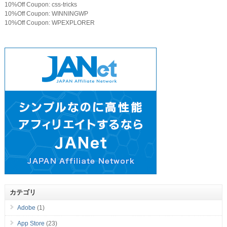
10%Off Coupon: css-tricks
10%Off Coupon: WINNINGWP
10%Off Coupon: WPEXPLORER
カテゴリ
Adobe
(1)
App Store
(23)