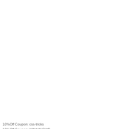
10%Off Coupon: css-tricks