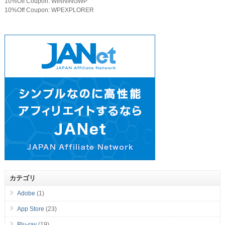
10%Off Coupon: WINNINGWP
10%Off Coupon: WPEXPLORER
カテゴリ
Adobe
(1)
App Store
(23)
Blu-ray
(19)