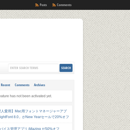
Posts
Comments
Recent
Comments
Archives
eature has not been activated yet.
理人愛用】Mac用フォントマネージャーアプ
ghtFont 8.0」がNew Yearセールで20%オフ
デバイス管理アプリ iMazing が50%オフ