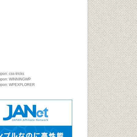
on: css-tricks
upon: WINNINGWP
oupon: WPEXPLORER