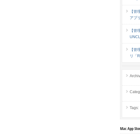
【管
アプリ 
【管理人
UNC
【管
リ「Ri
Archi
Categ
Tags:
Mac App