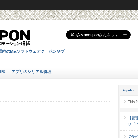
国内のMacソフトウェアクーポンやプ
PS
アプリのシリアル管理
Popular
This f
【管
リ「Ri
iOS