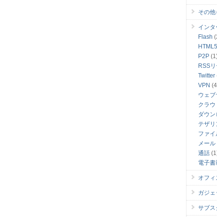
その他
インタ
Flash
(
HTML
P2P
(1
RSS
Twitter
VPN
(4
ウェブ
クラウ
ダウン
テザリ
ファイ
メール
通話
(1
電子書
オフィ
ガジェ
サブス