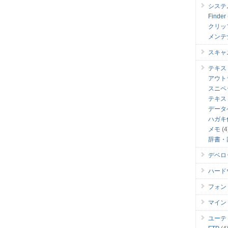
システ
Finder
クリッ
メンテ
スキャ
テキス
アウト
スニペ
テキス
データ
ハガキ
メモ
(4
辞書・
デベロ
ハード
フォン
マイン
ユーテ