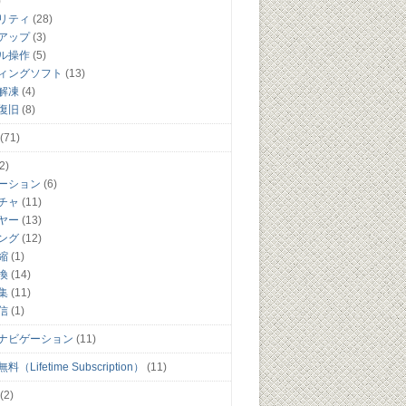
)
リティ
(28)
アップ
(3)
ル操作
(5)
ィングソフト
(13)
解凍
(4)
復旧
(8)
(71)
2)
ーション
(6)
チャ
(11)
ヤー
(13)
ング
(12)
縮
(1)
換
(14)
集
(11)
信
(1)
ナビゲーション
(11)
（Lifetime Subscription）
(11)
(2)