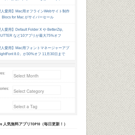
理人愛用】Mac用オフラインWebサイト制作
Blocs for Mac がサイバーセール
愛用】Default Folder X や BetterZip,
LUTTER など10アプリが最大75%オフ
理人愛用】Mac用フォントマネージャーアプ
ghtFont 8.0」が30%オフ 11月30日まで
ves:
ories:
 Store 人気無料アプリTOP10（毎日更新！）