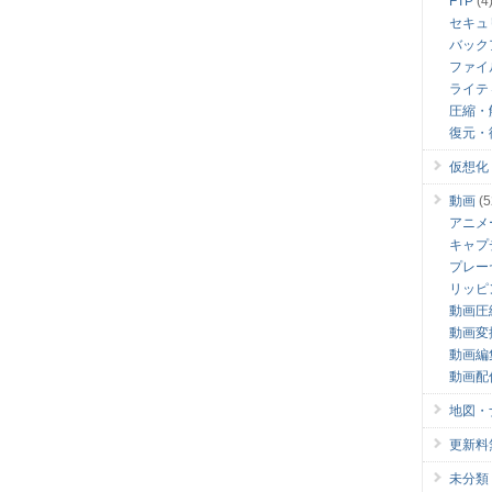
FTP
(4
セキュ
バック
ファイ
ライテ
圧縮・
復元・
仮想化
動画
(5
アニメ
キャプ
プレー
リッピ
動画圧
動画変
動画編
動画配
地図・
更新料無料
未分類