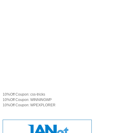
10%Off Coupon: css-tricks
10%Off Coupon: WINNINGWP
10%Off Coupon: WPEXPLORER