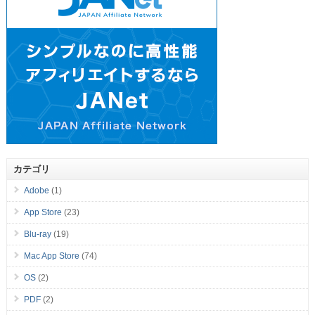
カテゴリ
Adobe
(1)
App Store
(23)
Blu-ray
(19)
Mac App Store
(74)
OS
(2)
PDF
(2)