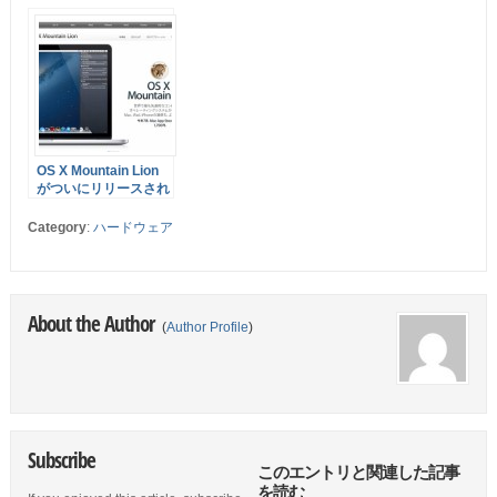
OS X Mountain Lion
がついにリリースされ
ました！2012年6月
11日以降に Mac を購
Category
:
ハードウェア
入した場合はアップグ
レード無料！各社アプ
リ対応状況も更新中！
OS10.8
About the Author
(
Author Profile
)
Subscribe
このエントリと関連した記事
を読む