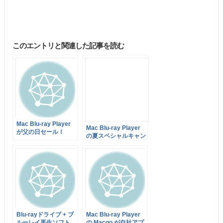
このエントリと関連した記事を読む
Mac Blu-ray Player
Mac Blu-ray Player
が父の日セール！
の夏スペシャルキャン
$49.95(約¥3,900)で販
ペーンが更に値下げの
売中！２本目以降は
$49.95(約¥3,900)で販
+$15で購入可！6月
売中！２本目以降は
24日まで
+$15で購入可！6月
10日まで
Blu-rayドライブ + ブ
Mac Blu-ray Player
ルーレイ再生ソフト
の Macgo が自社アプ