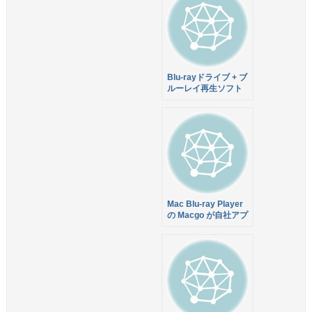
+$15で購入可！6月
10日まで
Blu-rayドライブ + ブ
ルーレイ再生ソフト
Mac Blu-ray Player 2
がセットでお得
Mac Blu-ray Player
の Macgo が自社アプ
リを週替わりでクリス
マスプレゼント中！
Blu-ray Player も
37%オフで販売中！