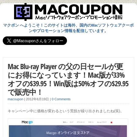
マクポン へようこそ！このサイトは海外、国内のMacソフトウェアクーポ
ンやプロモーション情報を配信しています。
Mac Blu-ray Player の父の日セールが更
にお得になっています！Mac版が33%
オフの$39.95！Win版は50%オフの$29.95
で販売中！
macoupon
|
2012年6月19日
|
0 Comments
キャンペーン中に価格が変わるという荒技が繰り出されましたね(笑)。