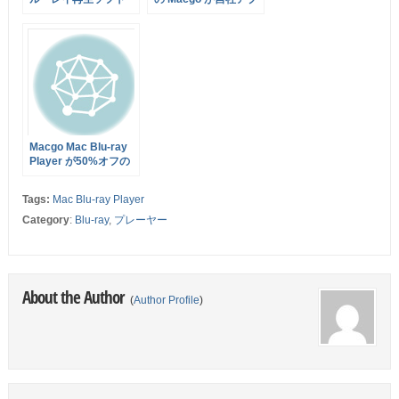
Mac Blu-ray Player 2
リを週替わりでクリス
がセットでお得
マスプレゼント中！
Blu-ray Player も
37%オフで販売中！
Macgo Mac Blu-ray
Player が50%オフの
3,100円！本日まで
Tags:
Mac Blu-ray Player
Category
:
Blu-ray
,
プレーヤー
About the Author
(
Author Profile
)