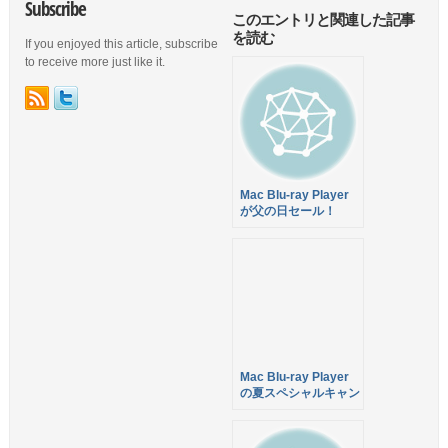
Subscribe
このエントリと関連した記事
を読む
If you enjoyed this article, subscribe
to receive more just like it.
Mac Blu-ray Player
が父の日セール！
$49.95(約¥3,900)で販
売中！２本目以降は
+$15で購入可！6月
24日まで
Mac Blu-ray Player
の夏スペシャルキャン
ペーンが更に値下げの
$49.95(約¥3,900)で販
売中！２本目以降は