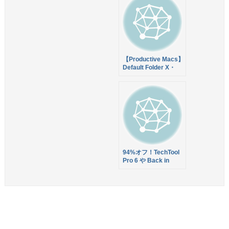
MacLegion Fall
Bundle 2011 合計
$630のアプリが90%
オフの$49.99！
【Productive Macs】
Default Folder X・
Tags・BusyCal など
8つのアプリバンド
ル！総額$264を
$39.99で販売中！
94%オフ！TechTool
Pro 6 や Back in
Focus など12アプリ
をバンドルした
MacUpdate Bundle
が販売中