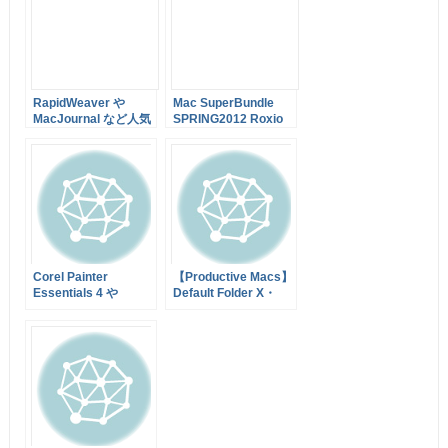
RapidWeaver や
Mac SuperBundle
MacJournal など人気
SPRING2012 Roxio
アプリ8つをバンドル
Toast 11 Titanium や
した Productive
RapidWeaver 5
Macs bundle が86%
Panorama Maker 5
オフの$39.99で販売
Pro など9アプリのバ
開始！
ンドルが89%オフの
$49で販売中！
Corel Painter
【Productive Macs】
Essentials 4 や
Default Folder X・
RapidWeaver 5 など
Tags・BusyCal など
幅広いジャンルのアプ
8つのアプリバンド
リを取り揃えた
ル！総額$264を
MacLegion Fall
$39.99で販売中！
Bundle 2011 合計
$630のアプリが90%
オフの$49.99！