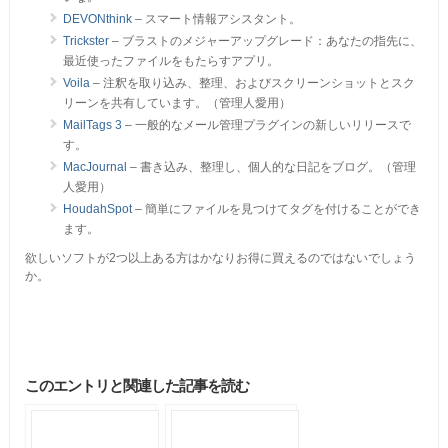
DEVONthink
– スマート情報アシスタント。
Trickster
– ブラストのメジャーアップグレード：あなたの指先に、
最近使ったファイルをもたらすアプリ。
Voila
– 注釈を取り込み、整理、およびスクリーンショットとスク
リーンを共有しています。（管理人愛用）
MailTags 3
– 一般的なメール管理プラグインの新しいリリースで
す。
MacJournal
– 書き込み、整理し、個人的な日記をブログ。（管理
人愛用）
HoudahSpot
– 簡単にファイルを見つけてタグを付けることができ
ます。
欲しいソフトが2つ以上ある方はかなりお得に買えるのではないでしょう
か。
このエントリと関連した記事を読む