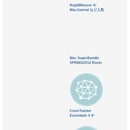
RapidWeaver や
MacJournal など人気
アプリ8つをバンドル
した Productive
Macs bundle が86%
オフの$39.99で販売
開始！
Mac SuperBundle
SPRING2012 Roxio
Toast 11 Titanium や
RapidWeaver 5
Panorama Maker 5
Pro など9アプリのバ
ンドルが89%オフの
$49で販売中！
Corel Painter
Essentials 4 や
RapidWeaver 5 など
幅広いジャンルのアプ
リを取り揃えた