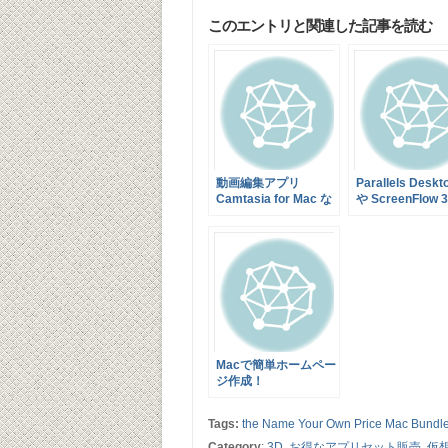
このエントリと関連した記事を読む
動画編集アプリ
Parallels Deskt
Camtasia for Mac な
や ScreenFlow 
ど9アプリをセットに
11のアプリをバ
した Bundle Hunt
ルした総額$457
Spring Bundle が92%
MacUpdate Jun
オフの$49.99で販売
2012 Bundle が
中！
オフの $49.99
中！さらに先着1
に BusyCal が
くる！
Macで簡単ホームペー
ジ作成！
RapidWeaver 5がバ
ンドルされた『Mac
Tags:
the Name Your Own Price Mac Bundl
Bundle 5.0』がまだ
10ドル以下で購入で
Category
:
3D
,
お得なアプリセット販売
,
仮