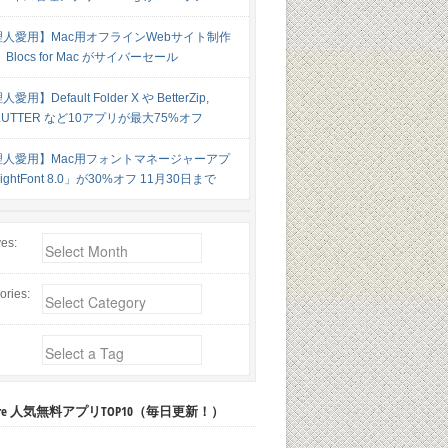
理人愛用】Mac用オフラインWebサイト制作
Blocs for Mac がサイバーセール
愛用】Default Folder X や BetterZip,
LUTTER など10アプリが最大75%オフ
理人愛用】Mac用フォントマネージャーアプ
ghtFont 8.0」が30%オフ 11月30日まで
ves:
ories:
 Store 人気無料アプリTOP10（毎日更新！）