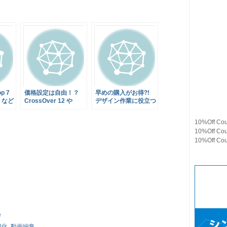
op 7
価格設定は自由！？
早めの購入がお得?!
3 など
CrossOver 12 や
デザイン作業に役立つ
ンド
Mac Blu-ray Player
アプリや素材がセット
の
など10のアプリがセ
になった『The Name
10%Off Coup
e
ットになった『The
Your Own Price
10%Off Co
89%
Name Your Own
Designer Bundle』
10%Off C
で販売
Price Mac Bundle
万名
2.0』早めの購入がお
付いて
買い得です
e
想化
,
動画編集