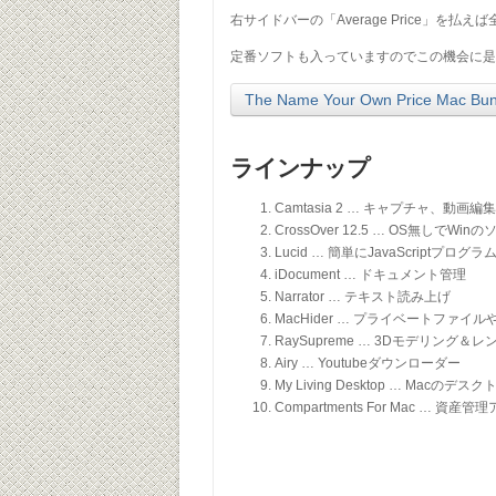
右サイドバーの「Average Price」を
定番ソフトも入っていますのでこの機会に是
The Name Your Own Price Mac Bund
ラインナップ
Camtasia 2 … キャプチャ、動画編
CrossOver 12.5 … OS無しでW
Lucid … 簡単にJavaScriptプ
iDocument … ドキュメント管理
Narrator … テキスト読み上げ
MacHider … プライベートファ
RaySupreme … 3Dモデリング＆
Airy … Youtubeダウンローダー
My Living Desktop … Macの
Compartments For Mac …