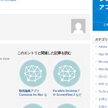
カテゴリ
Adobe
このエントリと関連した記事を読む
App St
ive more
Blu-ra
Mac Ap
OS
(2)
PDF
(2
動画編集アプリ
Parallels Desktop 7
To Do
(
Camtasia for Mac な
や ScreenFlow 3 など
ど9アプリをセットに
11のアプリをバンド
お得な
した Bundle Hunt
ルした総額$457の
Spring Bundle が92%
MacUpdate June
お知ら