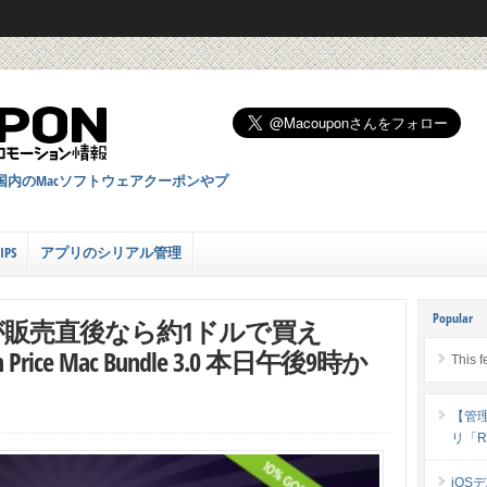
国内のMacソフトウェアクーポンやプ
PS
アプリのシリアル管理
Popular
が販売直後なら約1ドルで買え
 Price Mac Bundle 3.0 本日午後9時か
This f
【管
リ「Ri
iOS