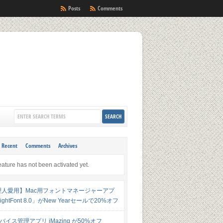
Posts
Comments
Recent
Comments
Archives
eature has not been activated yet.
理人愛用】Mac用フォントマネージャーアプ
ghtFont 8.0」がNew Yearセールで20%オフ
デバイス管理アプリ iMazing が50%オフ