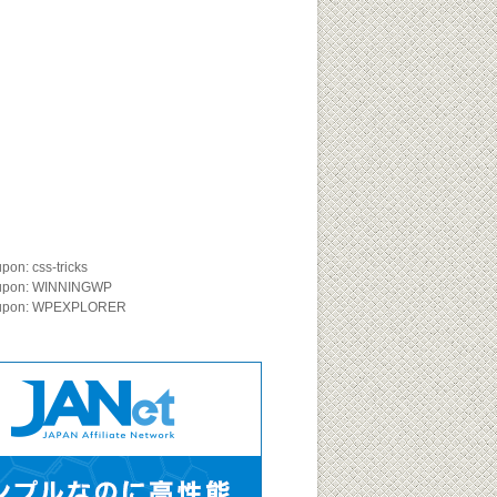
on: css-tricks
upon: WINNINGWP
oupon: WPEXPLORER