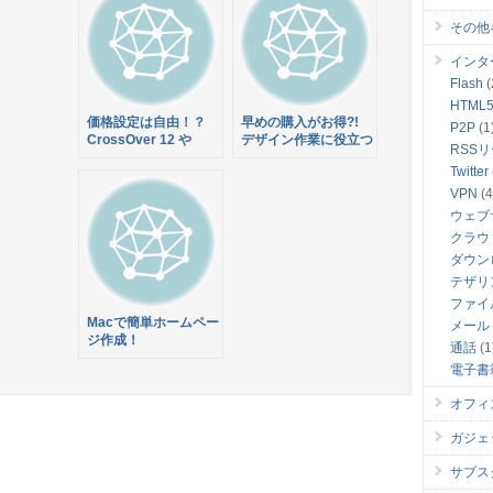
オフの$49.99で販売
2012 Bundle が89%
その他
中！
オフの $49.99で販売
中！さらに先着1万名
インタ
に BusyCal が付いて
くる！
Flash
(
HTML
価格設定は自由！？
早めの購入がお得?!
P2P
(1
CrossOver 12 や
デザイン作業に役立つ
RSS
Mac Blu-ray Player
アプリや素材がセット
Twitter
など10のアプリがセ
になった『The Name
ットになった『The
Your Own Price
VPN
(4
Name Your Own
Designer Bundle』
ウェブ
Price Mac Bundle
クラウ
2.0』早めの購入がお
ダウン
買い得です
テザリ
ファイ
Macで簡単ホームペー
メール
ジ作成！
通話
(1
RapidWeaver 5がバ
電子書
ンドルされた『Mac
Bundle 5.0』がまだ
オフィ
10ドル以下で購入で
きます！残り9時間？
ガジェ
サブス