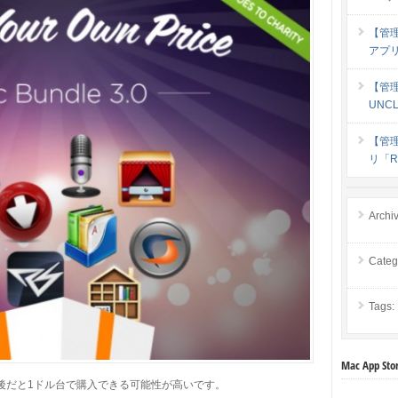
【管
アプリ 
【管理人
UNC
【管
リ「Ri
Archi
Categ
Tags:
Mac App
後だと1ドル台で購入できる可能性が高いです。