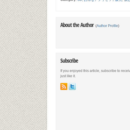
きます！残り9時間？
About the Author
(
Author Profile
)
Subscribe
If you enjoyed this article, subscribe to rece
just like it.