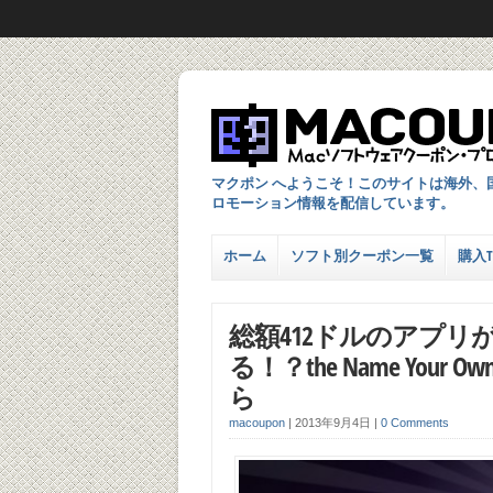
マクポン へようこそ！このサイトは海外、
ロモーション情報を配信しています。
ホーム
ソフト別クーポン一覧
購入TI
総額412ドルのアプリ
る！？the Name Your Own
ら
macoupon
|
2013年9月4日
|
0 Comments