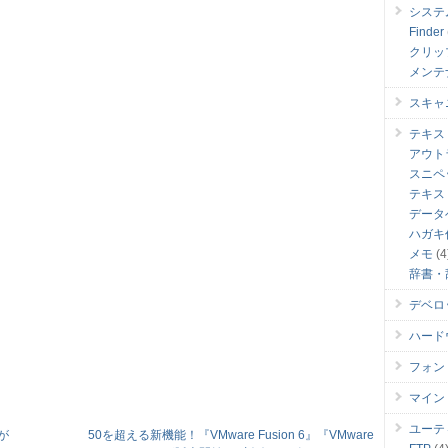
システ
Finder
クリッ
メンテ
スキャ
テキス
アウト
スニペ
テキス
データ
ハガキ
メモ
(4
辞書・
デベロ
ハード
フォン
マイン
ユーテ
 が
50を超える新機能！『VMware Fusion 6』『VMware