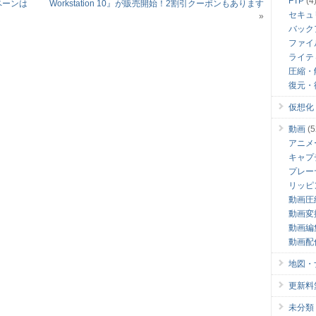
FTP
(4
ペーンは
Workstation 10』が販売開始！2割引クーポンもあります
セキュ
»
バック
ファイ
ライテ
圧縮・
復元・
仮想化
動画
(5
アニメ
キャプ
プレー
リッピ
動画圧
動画変
動画編
動画配
地図・
更新料無料
未分類