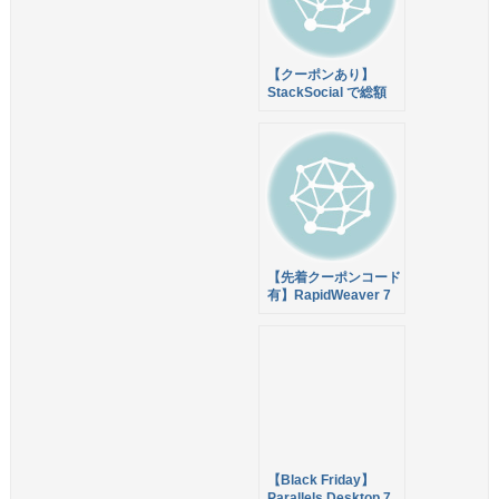
【クーポンあり】
StackSocial で総額
$533のアプリセット
が92%オフの$39.99
になった The Black
Friday Mac Bundle
を販売中
【先着クーポンコード
有】RapidWeaver 7
を $18 でゲットする
チャンス！「The
Black Friday Mac
Bundle 2.0」総額
$376.84 のアプリバン
ドルを94%オフで販
売中！
【Black Friday】
Parallels Desktop 7