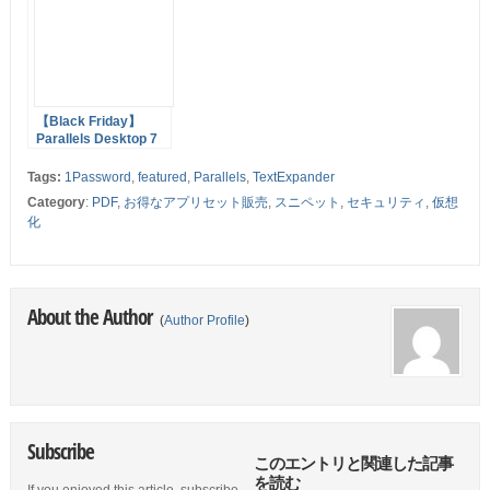
Friday Mac Bundle
Bundle 2.0」総額
を販売中
$376.84 のアプリバン
ドルを94%オフで販
売中！
【Black Friday】
Parallels Desktop 7
が$69.99！【Cyber
Monday】
Tags:
1Password
,
featured
,
Parallels
,
TextExpander
Category
:
PDF
,
お得なアプリセット販売
,
スニペット
,
セキュリティ
,
仮想
化
About the Author
(
Author Profile
)
Subscribe
このエントリと関連した記事
を読む
If you enjoyed this article, subscribe