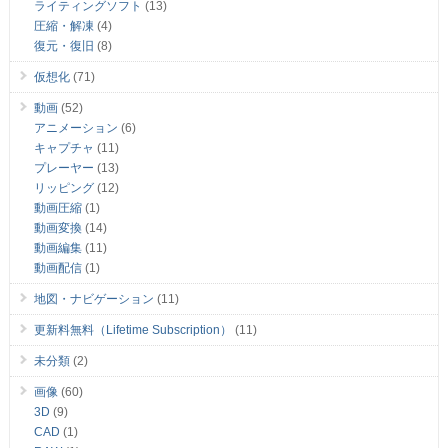
ライティングソフト
(13)
圧縮・解凍
(4)
復元・復旧
(8)
仮想化
(71)
動画
(52)
アニメーション
(6)
キャプチャ
(11)
プレーヤー
(13)
リッピング
(12)
動画圧縮
(1)
動画変換
(14)
動画編集
(11)
動画配信
(1)
地図・ナビゲーション
(11)
更新料無料（Lifetime Subscription）
(11)
未分類
(2)
画像
(60)
3D
(9)
CAD
(1)