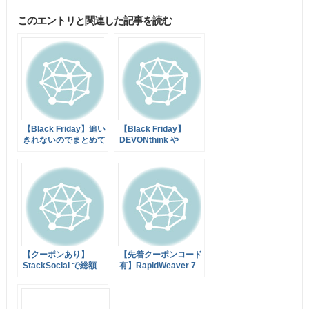
このエントリと関連した記事を読む
【Black Friday】追い
【Black Friday】
きれないのでまとめて
DEVONthink や
エントリします
DEVONagent など
DEVONtechnologies
製品が25%オフ！
【クーポンあり】
【先着クーポンコード
StackSocial で総額
有】RapidWeaver 7
$533のアプリセット
を $18 でゲットする
が92%オフの$39.99
チャンス！「The
になった The Black
Black Friday Mac