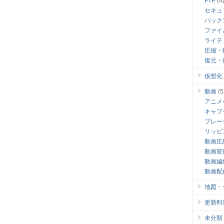
FTP
(4
セキュ
バック
ファイ
ライテ
圧縮・
復元・
仮想化
動画
(5
アニメ
キャプ
プレー
リッピ
動画圧
動画変
動画編
動画配
地図・
更新料無料
未分類