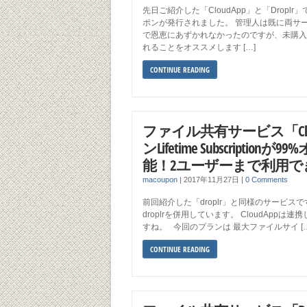
先日ご紹介した「CloudApp」と「Dropl
ポンが発行されました。 管理人は既に両サ
で恩恵にあずかれなかったのですが、未購入
れることをオススメします […]
CONTINUE READING
ファイル共有サービス「Clo
ンLifetime Subscriptio
能！2ユーザーまで利用で
macoupon
|
2017年11月27日
|
0 Comments
前回紹介した「droplr」と同様のサービスです
droplrを併用しています。 CloudApp
すね。 今回のプランは 最大ファイルサイ […
CONTINUE READING