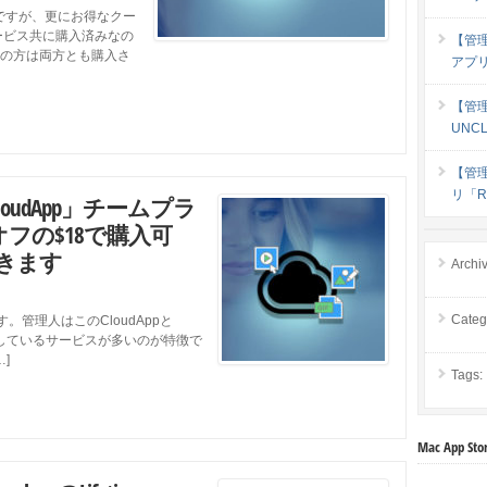
r」ですが、更にお得なクー
ービス共に購入済みなの
【管
の方は両方とも購入さ
アプリ 
【管理人
UNC
【管
リ「Ri
udApp」チームプラ
nが99%オフの$18で購入可
きます
Archi
Categ
。管理人はこのCloudAppと
は連携しているサービスが多いのが特徴で
]
Tags:
Mac App