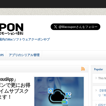
国内のMacソフトウェアクーポンやプ
PS
アプリのシリアル管理
Popular
dApp」
This f
ーポンで更にお得
タイムサブスク
【管
ます！
リ「Ri
iOS