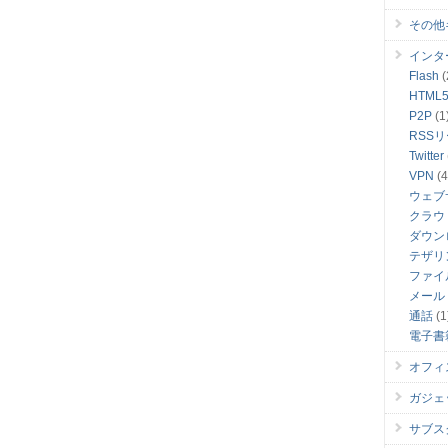
その他
インタ
Flash
(
HTML
P2P
(1
RSS
Twitter
VPN
(4
ウェブ
クラウ
ダウン
テザリ
ファイ
メール
通話
(1
電子書
オフィ
ガジェ
サブス