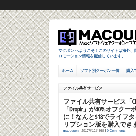
マクポン へようこそ！このサイトは海外、
ロモーション情報を配信しています。
ホーム
ソフト別クーポン一覧
購入TI
ファイル共有サービス
ファイル共有サービス「Clou
「Droplr」が40%オフク
に！なんと$18でライフ
リプション版を購入でき
macoupon
|
2017年12月9日
|
0 Comments