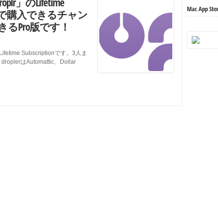
」のLifetime
Mac App
フの$18で購入できるチャン
るPro版です！
ime Subscriptionです。3人ま
rはAutomattic、Dollar