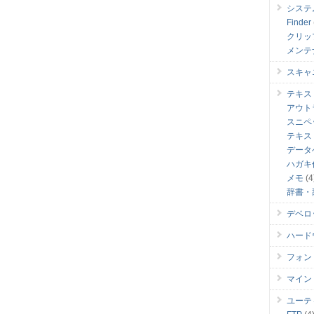
システ
Finder
クリッ
メンテ
スキャ
テキス
アウト
スニペ
テキス
データ
ハガキ
メモ
(4
辞書・
デベロ
ハード
フォン
マイン
ユーテ