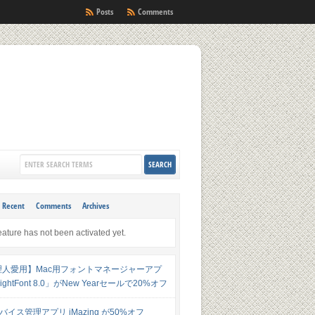
Posts
Comments
Recent
Comments
Archives
eature has not been activated yet.
理人愛用】Mac用フォントマネージャーアプ
ghtFont 8.0」がNew Yearセールで20%オフ
デバイス管理アプリ iMazing が50%オフ