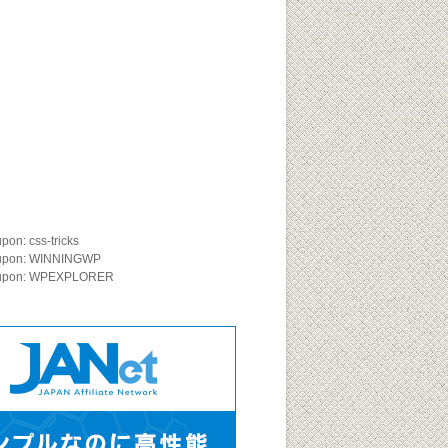
on: css-tricks
upon: WINNINGWP
oupon: WPEXPLORER