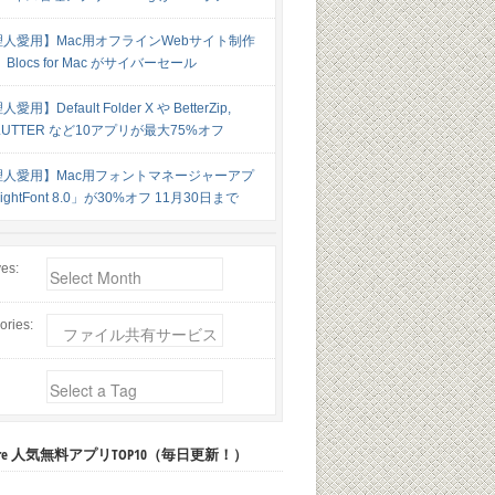
理人愛用】Mac用オフラインWebサイト制作
Blocs for Mac がサイバーセール
愛用】Default Folder X や BetterZip,
LUTTER など10アプリが最大75%オフ
理人愛用】Mac用フォントマネージャーアプ
ghtFont 8.0」が30%オフ 11月30日まで
ves:
ories:
 Store 人気無料アプリTOP10（毎日更新！）