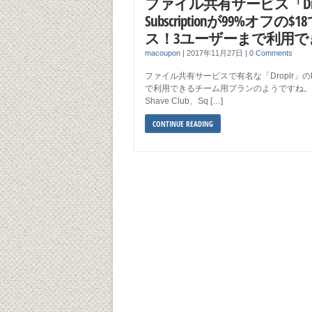
ファイル共有サービス「Droplr
Subscriptionが99%オ
ス！3ユーザーまで利用でき
macoupon
|
2017年11月27日
|
0 Comments
ファイル共有サービスで有名な「Droplr」のLifet
で利用できるチーム用プランのようですね。 drople
Shave Club、Sq […]
CONTINUE READING