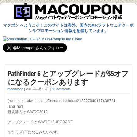
マクポン へようこそ！このサイトは海外、国内のMacソフトウェアクーポ
ンやプロモーション情報を配信しています。
PathFinder 6 とアップグレードが$5オフ
になるクーポンあります
macoupon
|
2012年6月16日
|
0 Comments
[tweet https://twitter.com/Cocoatech/status/212227040177438721
lang=’ja’]
新規購入は WWDC2012
アップグレードは WWDC12UPGRADE
で5ドルOFFになるみたいです。