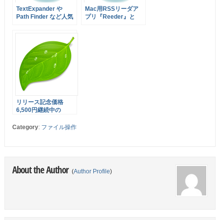
TextExpander や
Mac用RSSリーダア
Path Finder など人気
プリ『Reeder』と
9アプリがセットにな
Reeder for iPad が無
った Productive
料でダウンロード出来
Macs が87%オフの
ます！ローカルRSS
$29.99で販売中！
にも対応予定か
リリース記念価格
6,500円継続中の
Coda 2.0.2 がリリー
スされました！さらに
Category
:
ファイル操作
MAS版ユーザーは直
販版にライセンス移行
可能に！
About the Author
(
Author Profile
)