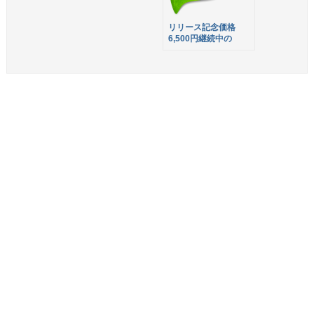
リリース記念価格
6,500円継続中の
Coda 2.0.2 がリリー
スされました！さらに
MAS版ユーザーは直
販版にライセンス移行
可能に！