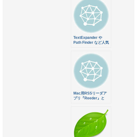
TextExpander や
Path Finder など人気
9アプリがセットにな
った Productive
Macs が87%オフの
$29.99で販売中！
Mac用RSSリーダア
プリ『Reeder』と
Reeder for iPad が無
料でダウンロード出来
ます！ローカルRSS
にも対応予定か