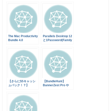
The Mac Productivity
Parallels Desktop 12
Bundle 4.0
と1Password(Family
ライセンス!)など7ア
プリをバンドルした最
大90%オフのセール
を実施中！【Black
Friday】
【さらに$5キャッシ
【BundleHunt】
ュバック！？】
BannerZest Pro や
RapidWeaver 6 購入
PulpMotion
予定者に朗報！
Advanced など総額
BundleHunt が 30ア
$1,109のアプリバン
プリから10アプリ選
ドルが95%オフの
んで$19.99で購入で
$49.99で販売中！
きる「CREATE