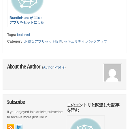
YOUR MAC BUNDLE
」を販売中！
BundleHunt が 11の
アプリをセットにした
THE PRODUCTIVITY
BUNDLE を販売中！
Tags:
featured
iStop Motion 2 や
LittleSnapper など 総
Category
:
お得なアプリセット販売
,
セキュリティ
,
バックアップ
額$586のセットが
95%オフの$49.99！
About the Author
(
Author Profile
)
Subscribe
このエントリと関連した記事
を読む
If you enjoyed this article, subscribe
to receive more just like it.