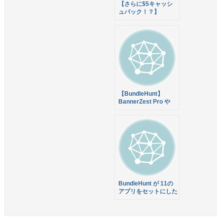
【さらに$5キャッシ
ュバック！？】
RapidWeaver 6 購入
予定者に朗報！
BundleHunt が 30ア
プリから10アプリ選
んで$19.99で購入で
きる「CREATE
YOUR MAC BUNDLE
」を販売中！
【BundleHunt】
BannerZest Pro や
PulpMotion
Advanced など総額
$1,109のアプリバン
ドルが95%オフの
$49.99で販売中！
BundleHunt が 11の
アプリをセットにした
THE PRODUCTIVITY
BUNDLE を販売中！
iStop Motion 2 や